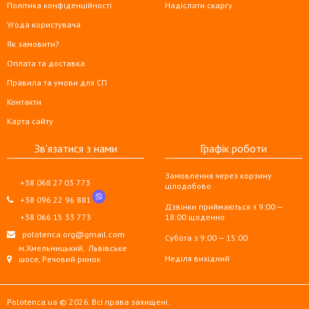
Політика конфіденційності
Надіслати скаргу
Угода користувача
Як замовити?
Оплата та доставка
Правила та умови для СП
Контакти
Карта сайту
Зв'язатися з нами
Графік роботи
Замовлення через корзину
+38 068 27 03 773
цілодобово
+38 096 22 96 881
Дзвінки приймаються з 9:00 —
+38 066 15 33 773
18:00 щоденно
polotenca.org@gmail.com
Субота з 9:00 — 15:00
м.Хмельницький,
Львівське
Неділя вихідний
шосе, Речовий ринок
Polotenca.ua © 2026. Всі права захищені.