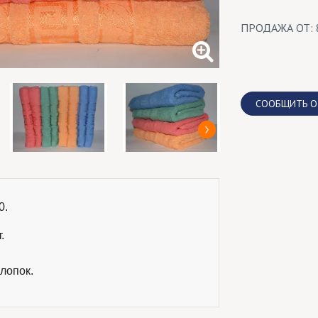
ПРОДАЖА ОТ: 
CООБЩИТЬ О
.

.
лопок.