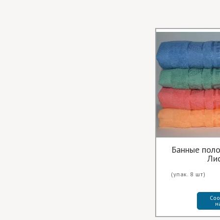
Банные поло
Ли
(упак. 8 шт)
Соо
н