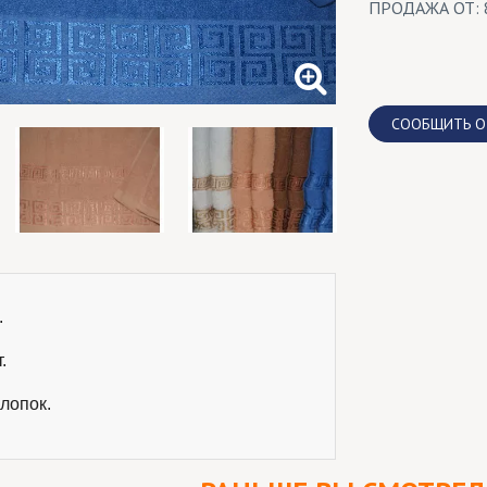
ПРОДАЖА ОТ: 
CООБЩИТЬ О
.



лопок.