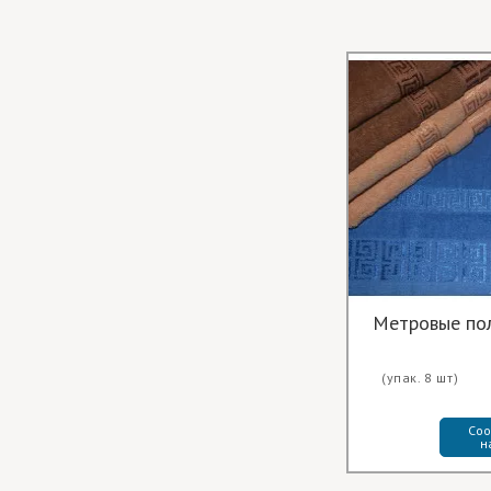
Метровые по
(упак. 8 шт)
Соо
н