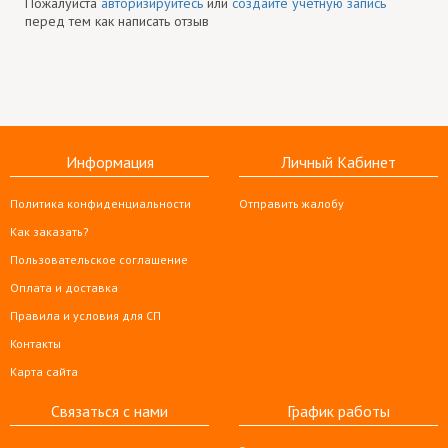
Пожалуйста
авторизируйтесь
или
создайте учетную запись
перед тем как написать отзыв
Информация
Личный Кабинет
Политика конфиденциальности
Отправить жалобу
Как заказать?
Пользовательское соглашение
Оплата и доставка
Правила и условия для СП
Контакты
Карта сайта
Связаться с нами
График работы