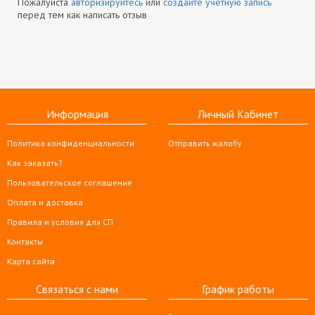
Пожалуйста
авторизируйтесь
или
создайте учетную запись
перед тем как написать отзыв
Информация
Личный Кабинет
Политика конфиденциальности
Отправить жалобу
Как заказать?
Пользовательское соглашение
Оплата и доставка
Правила и условия для СП
Контакты
Карта сайта
Связаться с нами
График работы