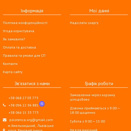
Інформація
Мої данні
Політика конфіденційності
Надіслати скаргу
Угода користувача
Як замовити?
Оплата та доставка
Правила та умови для СП
Контакти
Карта сайту
Зв'язатися з нами
Графік роботи
Замовлення через корзину
+38 068 27 03 773
цілодобово
+38 096 22 96 881
Дзвінки приймаються з 9:00 —
+38 066 15 33 773
18:00 щоденно
polotenca.org@gmail.com
Субота з 9:00 — 15:00
м.Хмельницький,
Львівське
Неділя вихідний
шосе, Речовий ринок