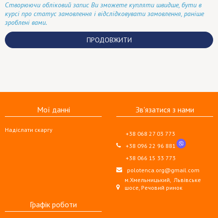
Створюючи обліковий запис Ви зможете купляти швидше, бути в
курсі про статус замовлення і відслідковувати замовлення, раніше
зроблені вами.
ПРОДОВЖИТИ
Мої данні
Зв'язатися з нами
Надіслати скаргу
+38 068 27 03 773
+38 096 22 96 881
+38 066 15 33 773
polotenca.org@gmail.com
м.Хмельницький,
Львівське
шосе, Речовий ринок
Графік роботи