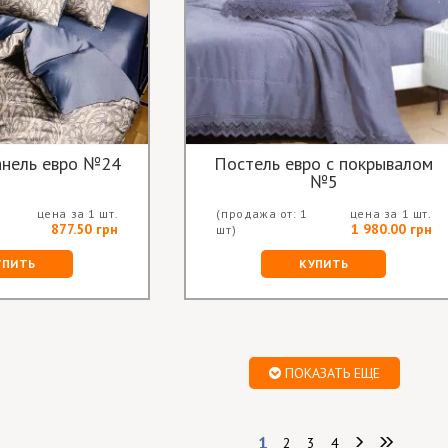
анель евро №24
Постель евро с покрывалом
№5
цена за 1 шт.
(продажа от: 1
цена за 1 шт.
877.50 грн
1 980.00 грн
шт)
УПИТЬ
КУПИТЬ
ПОКАЗАТЬ ЕЩЕ
1
2
3
4