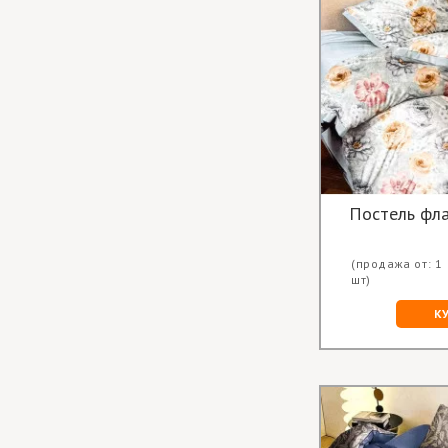
Постель фл
(продажа от: 1
шт)
К