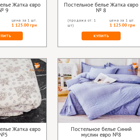
елье Жатка євро
Постельное белье Жатка євро
№ 9
№ 8
цена за 1 шт.
(продажа от: 1
цена за 1 шт.
1 125.00 грн
1 125.00 грн
шт)
УПИТЬ
КУПИТЬ
елье Жатка євро
Постельное белье Синий
№5
муслин евро №8