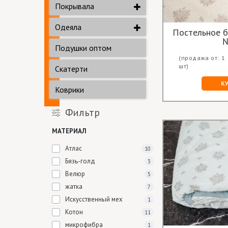
Покрывала
Одеяла
Постельное б
№
Подушки оптом
(продажа от: 1
шт)
Скатерти
К
Коврики
Фильтр
МАТЕРИАЛ
Атлас
10
Бязь-голд
3
Велюр
5
жатка
7
Искусственный мех
1
Котон
11
микрофибра
1