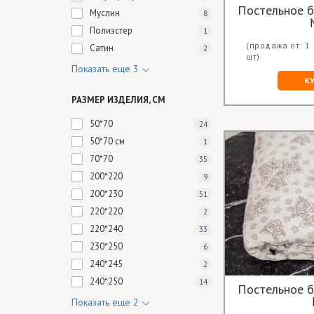
Постельное б
Муслин
8
Полиэстер
1
(продажа от: 1
Сатин
2
шт)
Показать еще 3
К
РАЗМЕР ИЗДЕЛИЯ, СМ
50*70
24
50*70 см
1
70*70
35
200*220
9
200*230
51
220*220
2
220*240
33
230*250
6
240*245
2
240*250
14
Постельное б
Показать еще 2