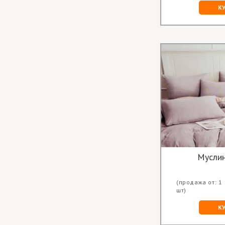
К
Мусли
(продажа от: 1
шт)
К