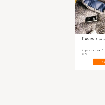
Постель фл
(продажа от: 1
шт)
К