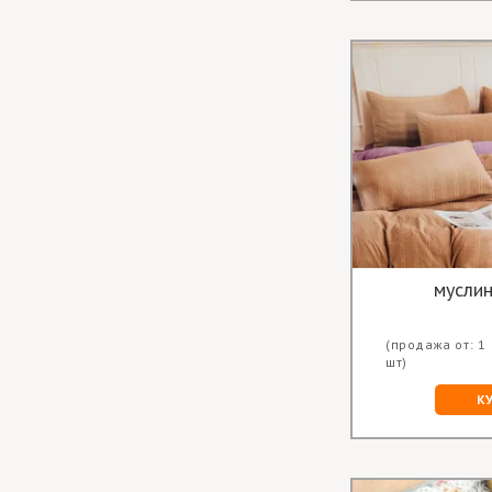
мусли
(продажа от: 1
шт)
К