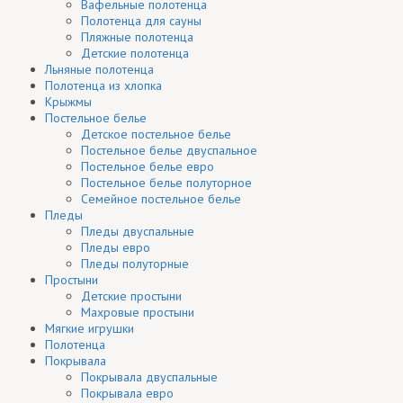
Вафельные полотенца
Полотенца для сауны
Пляжные полотенца
Детские полотенца
Льняные полотенца
Полотенца из хлопка
Крыжмы
Постельное белье
Детское постельное белье
Постельное белье двуспальное
Постельное белье евро
Постельное белье полуторное
Семейное постельное белье
Пледы
Пледы двуспальные
Пледы евро
Пледы полуторные
Простыни
Детские простыни
Махровые простыни
Мягкие игрушки
Полотенца
Покрывала
Покрывала двуспальные
Покрывала евро