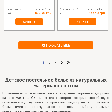
(продажа от: 1
цена за 1 шт.
(продажа от: 1
цена за 1 шт.
877.50 грн
877.50 грн
шт)
шт)
КУПИТЬ
КУПИТЬ
ПОКАЗАТЬ ЕЩЕ
1
2
3
Детское постельное белье из натуральных
материалов оптом
Полноценный и спокойный сон - это гарантия хорошего здоровья
вашего малыша. Одним из тех факторов, которые способствуют
качественному сну является правильно подобранное постельное
белье, именно поэтому важно отнестись к выбору спальных
принадлежностей максимально внимательно.