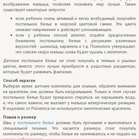
воображения малыша, позволяя познавать мир лучше. Также
существуют некоторые хитрости:
если ребенок очень активный и легко возбудимый, покупайте
постельное белье в морской цветовой гамме. Эти цвета
снижают напряжение и действует успокаивающее.
если у ребенка плохой аппетит, отдайте предпочтение
бежевому постельному белью с рисунками различных
вкусностей - шоколад, карамель и т.д. Психологи утверждают,
что совсем скоро малыш снова будет кушать с аппетитом.
Детское постельное белье не стоит покупать в темных и унылых
цветах, вместо этого лучше приобрести в радостных расцветках,
которые будет развивать фантазию.
Способ окраски
Выбирая яркие детские комплекты для спальни, обратите внимание
на красители, они должны быть натуральными. Только в этом случае
постельное белье будет прекрасно стираться, не окрашивать воду,
и, что самое важное, не вызовет у малыша аллергическую реакцию.
В изделиях от Polotenca не используются синтетические красители.
Пошив и размер
Швы у
постельного белья
должны быть прочными и выполняться в
специальной технике. Что касается размера, стоит покупать
комплекты по размеру, чтобы белье не скомкивалось и не падало на