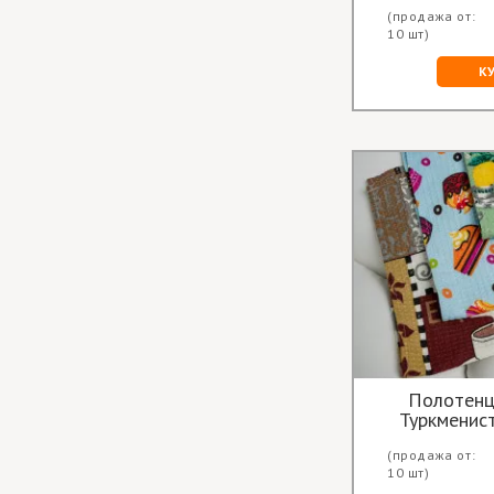
(продажа от:
10 шт)
К
Полотенц
Туркменис
(продажа от:
10 шт)