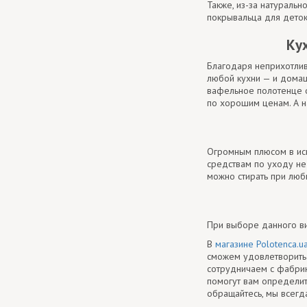
Также, из-за натуральн
покрывальца для деток
Ку
Благодаря неприхотлив
любой кухни — и домашн
вафельное полотенце о
по хорошим ценам. А н
Огромным плюсом в исп
средствам по уходу не 
можно стирать при люб
При выборе данного ви
В
магазине Polotenca.u
сможем удовлетворить 
сотрудничаем с фабрик
помогут вам определит
обращайтесь, мы всегд