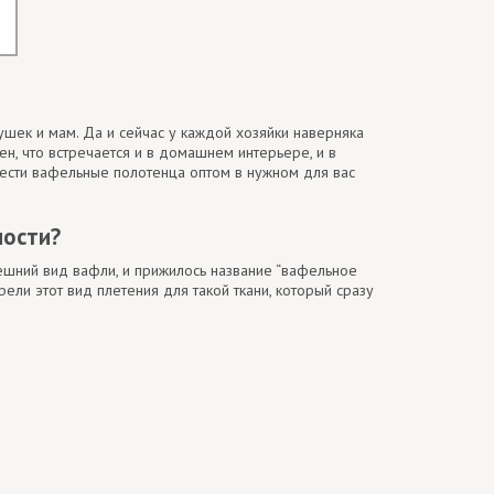
ушек и мам. Да и сейчас у каждой хозяйки наверняка
рен, что встречается и в домашнем интерьере, и в
брести вафельные полотенца оптом в нужном для вас
ности?
ешний вид вафли, и прижилось название “вафельное
рели этот вид плетения для такой ткани, который сразу