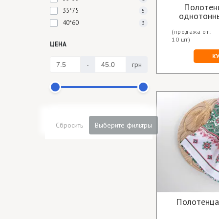
Полотен
35*75
5
однотонн
40*60
3
(продажа от:
10 шт)
ЦЕНА
К
-
грн
Сбросить
Выберите фильтры
Полотенца