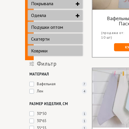
Покрывала
Одеяла
Вафельны
Пас
Подушки оптом
(продажа от:
10 шт)
Скатерти
К
Коврики
Фильтр
МАТЕРИАЛ
Вафельная
7
Лен
4
РАЗМЕР ИЗДЕЛИЯ, СМ
30*50
1
30*65
1
35*55
1