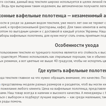
ого состава, данный вид текстиля широко используется в целях личной
. Ведь при вытирании таким изделием, вы автоматически получаете легк
хонные вафельные полотенца — незаменимый а
ости в уходе за данным видом текстиля, уже много лет они не теряют 
ей, и профессиональной (рестораны, кафе). Для таких клиентов в инте
птом по выгодным ценам и с доставкой в каждый уголок Украины. Наш
аборы вафельных полотенец для кухни могут стать очень приятным по
Особенности ухода
ользовании текстиля из турецкого полотна является его стойкость к вы
существует. Можно использовать как стиральные порошки, так и обычно
ых режимах, а вот цветные не выше 40 градусов, чтобы не испортить ц
Где купить вафельные полоте
да текстиля главное на что нужно обращать внимание, это качество. По
a
представлены модели разных размеров и расцветок, чтоб вы могли их
пожелания любого клиента. Цена на вафельные полотенца, представле
ами. Наш товар всегда в наличии и высокого качества. А менеджеры 
ься с выбором и подберут лучшие варианты — как среди маленьких, та
а рады помочь.