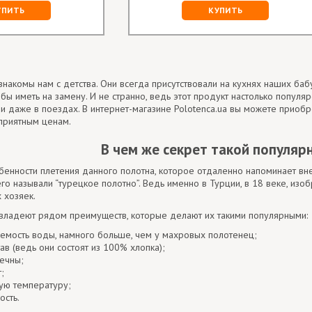
УПИТЬ
КУПИТЬ
накомы нам с детства. Они всегда присутствовали на кухнях наших баб
обы иметь на замену. И не странно, ведь этот продукт настолько популя
х, и даже в поездах. В интернет-магазине Polotenca.ua вы можете прио
 приятным ценам.
В чем же секрет такой популяр
енности плетения данного полотна, которое отдаленно напоминает вн
его называли “турецкое полотно”. Ведь именно в Турции, в 18 веке, изоб
 хозяек.
владеют рядом преимуществ, которые делают их такими популярными:
емость воды, намного больше, чем у махровых полотенец;
ав (ведь они состоят из 100% хлопка);
ечны;
;
ую температуру;
ость.