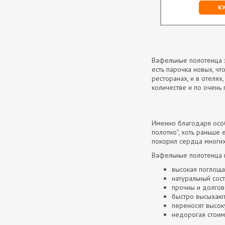
К
Вафельные полотенца з
есть парочка новых, чт
ресторанах, и в отеля
количестве и по очень
Именно благодаря особ
полотно”, хоть раньше 
покорил сердца многих
Вафельные полотенца 
высокая поглоща
натуральный сост
прочны и долгов
быстро высыхают
переносят высок
недорогая стоим