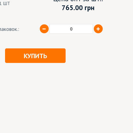
1 ШТ
765.00
грн
аковок.:
КУПИТЬ