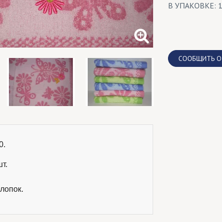
В УПАКОВКЕ: 
CООБЩИТЬ О
.

т.
лопок.