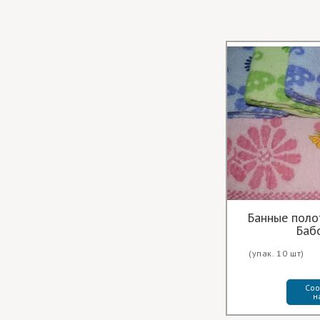
Банные поло
Баб
(упак. 10 шт)
Соо
н