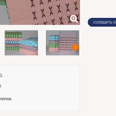
CООБЩИТЬ О
.

.
лопок.