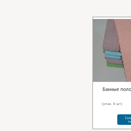
Банные пол
(упак. 8 шт)
Соо
н