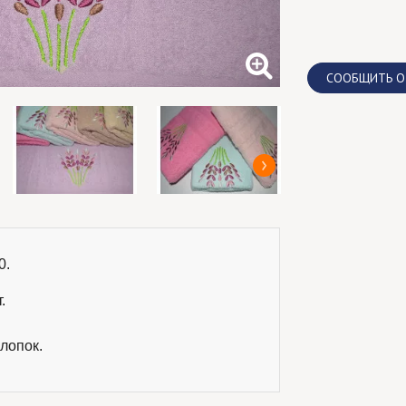
CООБЩИТЬ О
.

.
лопок.