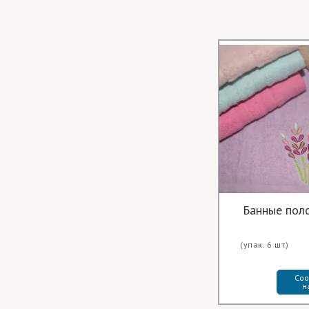
Банные пол
(упак. 6 шт)
Соо
н