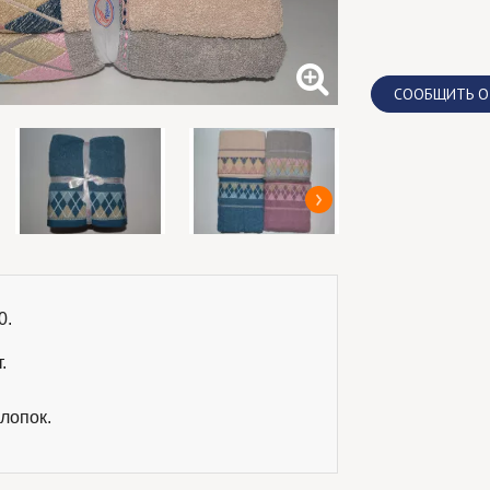
CООБЩИТЬ О
.

.
лопок.