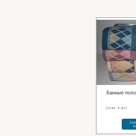
Банные пол
(упак. 4 шт)
Соо
н