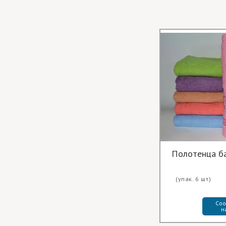
(упак. 6 шт)
Соо
н