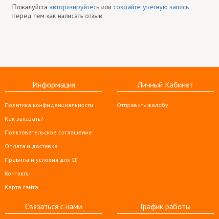
Пожалуйста
авторизируйтесь
или
создайте учетную запись
перед тем как написать отзыв
Информация
Личный Кабинет
Политика конфиденциальности
Отправить жалобу
Как заказать?
Пользовательское соглашение
Оплата и доставка
Правила и условия для СП
Контакты
Карта сайта
Связаться с нами
График работы