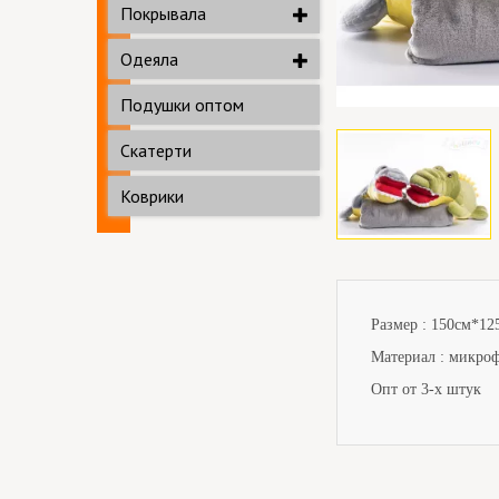
Покрывала
Одеяла
Подушки оптом
Скатерти
Коврики
Размер :
150
см
*12
Материал : микро
Опт от 3-х штук