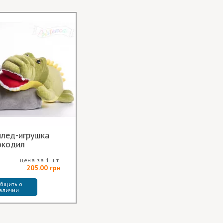
плед-игрушка
окодил
цена за 1 шт.
205.00 грн
бщить о 
аличии