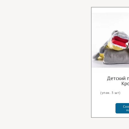
Детский 
Кр
(упак. 3 шт)
Соо
н