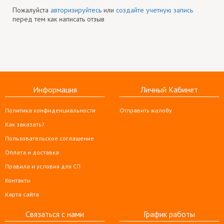
Пожалуйста
авторизируйтесь
или
создайте учетную запись
перед тем как написать отзыв
Информация
Личный Кабинет
Политика конфиденциальности
Отправить жалобу
Как заказать?
Пользовательское соглашение
Оплата и доставка
Правила и условия для СП
Контакты
Карта сайта
Связаться с нами
График работы