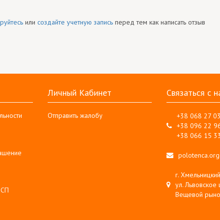
руйтесь
или
создайте учетную запись
перед тем как написать отзыв
Личный Кабинет
Связаться с н
льности
Отправить жалобу
+38 068 27 0
+38 096 22 9
+38 066 15 3
лашение
polotenca.or
г. Хмельницкий
ул. Львовское 
 СП
Вещевой рыно