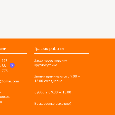
ами
График работы
Заказ через корзину
3 773
круглосуточно
6 881
3 773
Звонки принимаются с 9:00 —
18:00 ежедневно
g@gmail.com
,
Суббота с 9:00 — 15:00
шоссе,
к
Воскресенье выходной