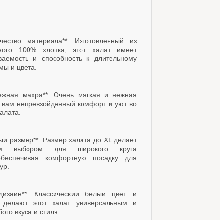
ачество материала**: Изготовленный из
нного 100% хлопка, этот халат имеет
ваемость и способность к длительному
ы и цвета.
нежная махра**: Очень мягкая и нежная
 вам непревзойденный комфорт и уют во
алата.
ый размер**: Размер халата до XL делает
ым выбором для широкого круга
обеспечивая комфортную посадку для
ур.
дизайн**: Классический белый цвет и
 делают этот халат универсальным и
ого вкуса и стиля.