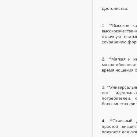
Достоинства:
1. **Высокое к
высококачестве
отличную впиты
сохранению форм
2. **Мягкая и 
махра обеспечит
время ношения х
3. **Универсальн
его идеальн
потребителей, 
большинства фиг
4. **Стильный 
простой дизайн
подходят для люб