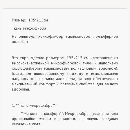
Размер: 195*215см
Ткань: микрофибра
Наполнитель: холлофайбер (силиконовое полиэфирное
волокно)
Это евро одеяло размером 195x215 см изготовлено из
высококачественной микрофибровой ткани и наполнено
холлофайбером (силиконовым полиэфирным волокном).
Благодаря инновационному подходу и использованию
натурального экстракта алоэ вера, одеяло обеспечивает
максимальный комфорт и полезные свойства для вашего
здоровья.
1. **Ткань микрофибра**:
- **Мягкость и комфорт**: Микрофибра делает одеяло
чрезвычайно мягким и приятным на ощупь, создавая
ощущение уюта.