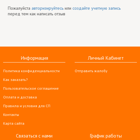
Пожалуйста
авторизируйтесь
или
создайте учетную запись
перед тем как написать отзыв
Информация
Личный Кабинет
Политика конфиденциальности
Отправить жалобу
Как заказать?
Пользовательское соглашение
Оплата и доставка
Правила и условия для СП
Контакты
Карта сайта
Связаться с нами
График работы