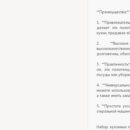
**Преимущества:**
1. **Привлекател
делает эти поло
кухни, придавая ей
2. **Высоко
высококачестве
долговечны, обес
3. **Практичност
см, эти полотен
посуды или уборк
4. **Универсальн
можете использов
а также иметь зап
5. **Простота ух
стиральной машине
Набор кухонных п