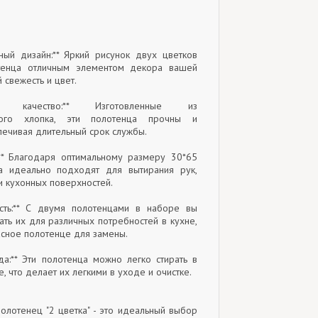
ьный дизайн:** Яркий рисунок двух цветков
тенца отличным элементом декора вашей
 свежесть и цвет.
е качество:** Изготовленные из
нного хлопка, эти полотенца прочны и
печивая длительный срок службы.
ь:** Благодаря оптимальному размеру 30*65
ца идеально подходят для вытирания рук,
и кухонных поверхностей.
ость:** С двумя полотенцами в наборе вы
ать их для различных потребностей в кухне,
асное полотенце для замены.
ода:** Эти полотенца можно легко стирать в
, что делает их легкими в уходе и очистке.
олотенец "2 цветка" - это идеальный выбор