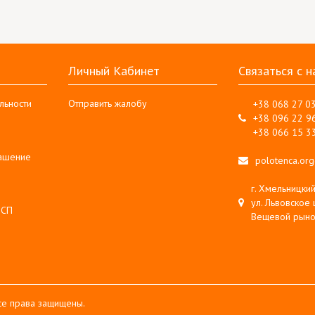
Личный Кабинет
Связаться с н
льности
Отправить жалобу
+38 068 27 0
+38 096 22 9
+38 066 15 3
лашение
polotenca.or
г. Хмельницкий
ул. Львовское 
 СП
Вещевой рыно
Все права защищены.