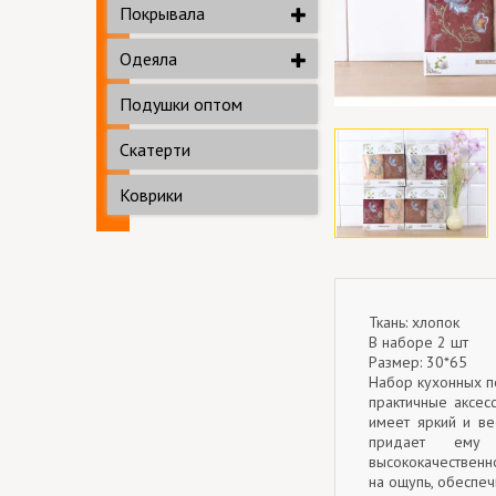
Покрывала
Одеяла
Подушки оптом
Скатерти
Коврики
Ткань: хлопок
В наборе 2 шт
Размер: 30*65
Набор кухонных по
практичные аксес
имеет яркий и ве
придает ему
высококачественно
на ощупь, обеспе