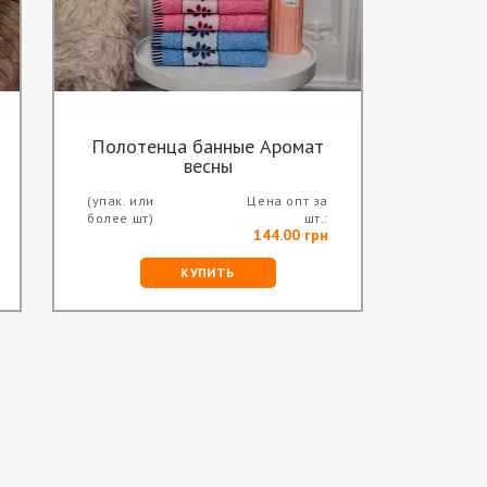
Полотенца банные Аромат
По
весны
(упак. или
Цена опт за
(упак. и
более шт)
шт.:
более ш
144.00 грн
КУПИТЬ