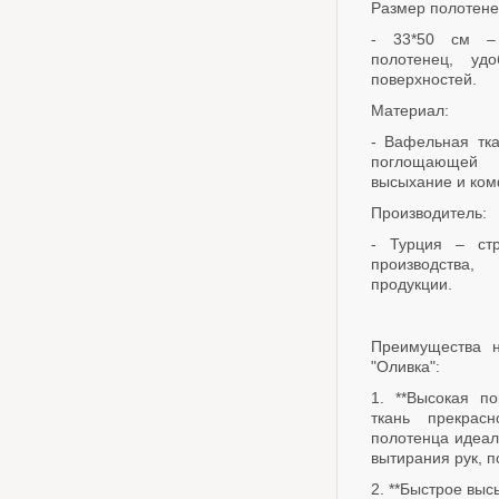
Размер полотене
- 33*50 см –
полотенец, уд
поверхностей.
Материал:
- Вафельная тка
поглощающей 
высыхание и ком
Производитель:
- Турция – стр
производства
продукции.
Преимущества н
"Оливка":
1. **Высокая по
ткань прекрас
полотенца идеал
вытирания рук, п
2. **Быстрое выс