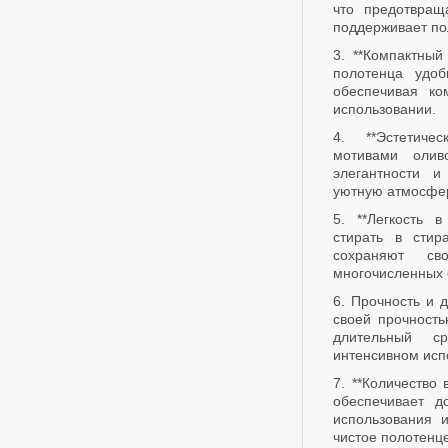
что предотвращ
поддерживает по
3. **Компактный
полотенца удоб
обеспечивая ко
использовании.
4. **Эстетиче
мотивами олив
элегантности и
уютную атмосфе
5. **Легкость 
стирать в стир
сохраняют с
многочисленных 
6. Прочность и 
своей прочность
длительный с
интенсивном исп
7. **Количество 
обеспечивает д
использования и
чистое полотенце