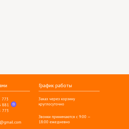
ами
График работы
Заказ через корзину
3 773
круглосуточно
6 881
3 773
Звонки принимаются с 9:00 —
18:00 ежедневно
g@gmail.com