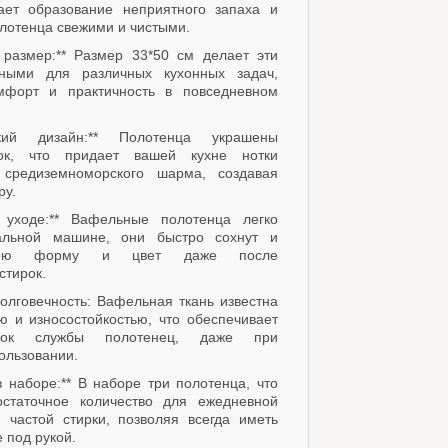
ает образование неприятного запаха и
лотенца свежими и чистыми.
 размер:** Размер 33*50 см делает эти
ными для различных кухонных задач,
мфорт и практичность в повседневном
ский дизайн:** Полотенца украшены
ок, что придает вашей кухне нотки
 средиземноморского шарма, создавая
ру.
в уходе:** Вафельные полотенца легко
альной машине, они быстро сохнут и
вою форму и цвет даже после
стирок.
долговечность: Вафельная ткань известна
ю и износостойкостью, что обеспечивает
рок службы полотенец, даже при
ользовании.
в наборе:** В наборе три полотенца, что
остаточное количество для ежедневной
 частой стирки, позволяя всегда иметь
 под рукой.