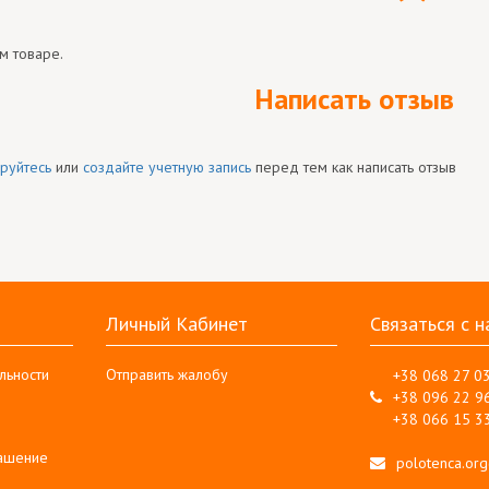
м товаре.
Написать отзыв
руйтесь
или
создайте учетную запись
перед тем как написать отзыв
Личный Кабинет
Связаться с н
льности
Отправить жалобу
+38 068 27 0
+38 096 22 9
+38 066 15 3
лашение
polotenca.or