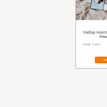
Вафельные белые полотенца
Набор полот
Мик
(упак. или
Цена опт за
(упак. 1 шт)
более шт)
шт.:
29.50 грн
КУПИТЬ
К