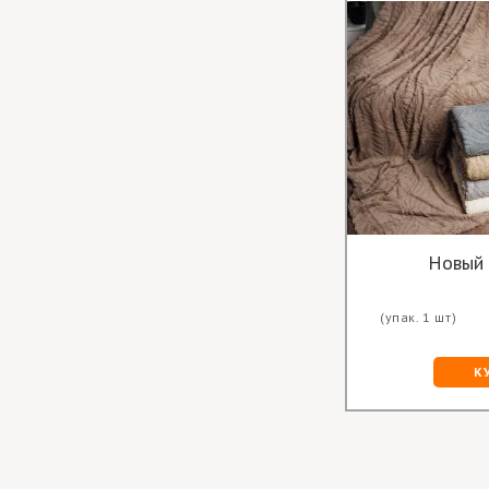
Новый 
(упак. 1 шт)
К