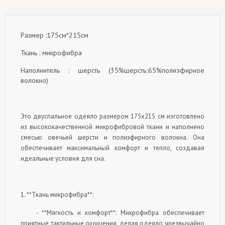
Размер :175см*215см
Ткань : микрофибра
Наполнитель : шерсть (35%шерсть;65%полиэфирное
волокно)
Это двуспальное одеяло размером 175x215 см изготовлено
из высококачественной микрофибровой ткани и наполнено
смесью овечьей шерсти и полиэфирного волокна. Она
обеспечивает максимальный комфорт и тепло, создавая
идеальные условия для сна.
1. **Ткань микрофибра**:
- **Мягкость и комфорт**: Микрофибра обеспечивает
приятные тактильные ощущения, делая одеяло чрезвычайно