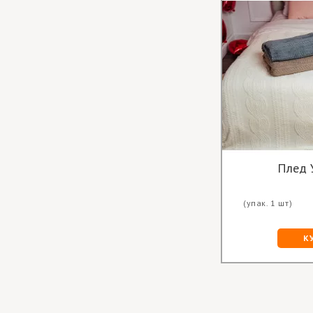
Плед 
(упак. 1 шт)
К