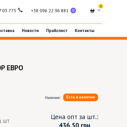
0
7 03 773
+38 096 22 96 881
оставка
Новости
Прайслист
Контакты
ОР ЕВРО
Есть в наличии
Наличие:
Цена опт за шт.:
1 ШТ
436.50
грн