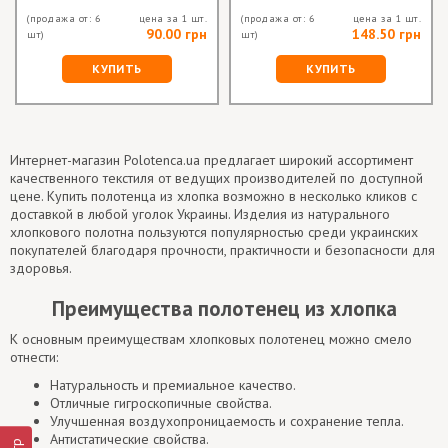
(продажа от: 6
цена за 1 шт.
(продажа от: 6
цена за 1 шт.
90.00 грн
148.50 грн
шт)
шт)
КУПИТЬ
КУПИТЬ
Интернет-магазин Polotenca.ua предлагает широкий ассортимент
качественного текстиля от ведущих производителей по доступной
цене. Купить полотенца из хлопка возможно в несколько кликов с
доставкой в ​​любой уголок Украины. Изделия из натурального
хлопкового полотна пользуются популярностью среди украинских
покупателей благодаря прочности, практичности и безопасности для
здоровья.
Преимущества полотенец из хлопка
К основным преимуществам хлопковых полотенец можно смело
отнести:
Натуральность и премиальное качество.
Отличные гигроскопичные свойства.
Улучшенная воздухопроницаемость и сохранение тепла.
Антистатические свойства.