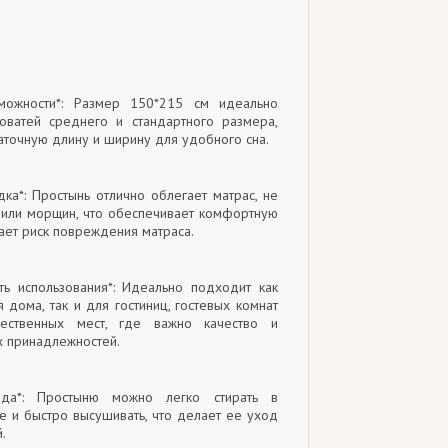
можности*: Размер 150*215 см идеально
оватей среднего и стандартного размера,
аточную длину и ширину для удобного сна.
дка*: Простынь отлично облегает матрас, не
 или морщин, что обеспечивает комфортную
ает риск повреждения матраса.
сть использования*: Идеально подходит как
 дома, так и для гостиниц, гостевых комнат
ественных мест, где важно качество и
х принадлежностей.
хода*: Простыню можно легко стирать в
е и быстро высушивать, что делает ее уход
.