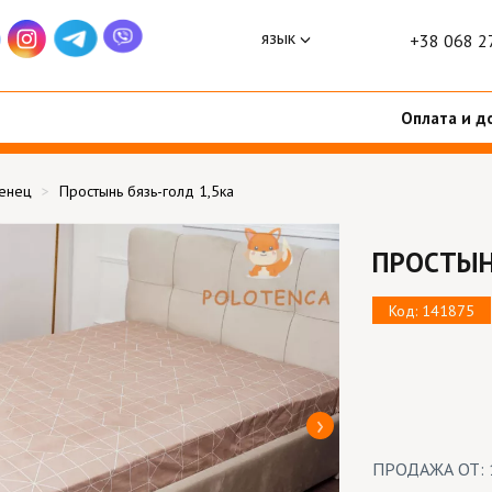
язык
+38 068 2
Оплата и д
тенец
Простынь бязь-голд 1,5ка
ПРОСТЫНЬ
Код: 141875
ПРОДАЖА ОТ: 