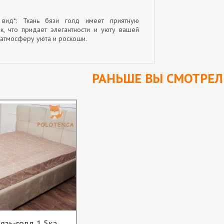
й вид*: Ткань бязи голд имеет приятную
ок, что придает элегантности и уюту вашей
 атмосферу уюта и роскоши.
РАНЬШЕ ВЫ СМОТРЕ
язь-голд 1,5ка