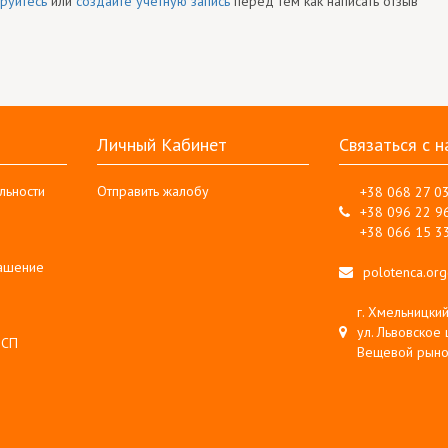
руйтесь
или
создайте учетную запись
перед тем как написать отзыв
Личный Кабинет
Связаться с н
льности
Отправить жалобу
+38 068 27 0
+38 096 22 9
+38 066 15 3
лашение
polotenca.or
г. Хмельницкий
ул. Львовское 
 СП
Вещевой рыно