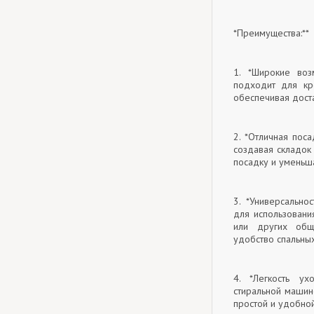
*Преимущества:**
1. *Широкие воз
подходит для кр
обеспечивая дост
2. *Отличная поса
создавая складок
посадку и уменьш
3. *Универсально
для использования
или других общ
удобство спальны
4. *Легкость у
стиральной машин
простой и удобной