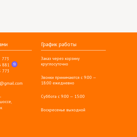
ами
График работы
Заказ через корзину
3 773
круглосуточно
6 881
3 773
Звонки принимаются с 9:00 —
18:00 ежедневно
g@gmail.com
,
Суббота с 9:00 — 15:00
шоссе,
к
Воскресенье выходной