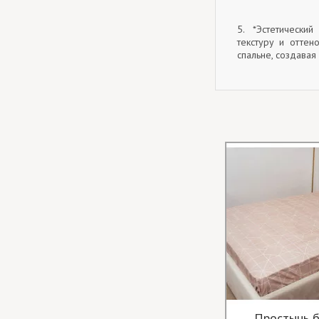
5. *Эстетически
текстуру и оттен
спальне, создавая
Простынь б