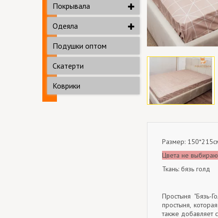
Покрывала
Одеяла
Подушки оптом
Скатерти
Коврики
Размер: 150*215с
Цвета не выбирают
Ткань: бязь голд
Простыня "Бязь-Г
простыня, котора
также добавляет с