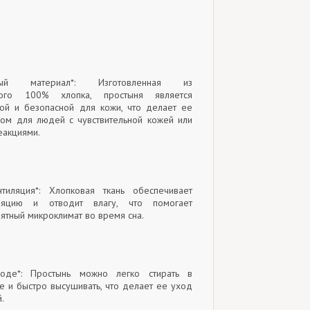
ный материал*: Изготовленная из
нного 100% хлопка, простыня является
той и безопасной для кожи, что делает ее
ом для людей с чувствительной кожей или
еакциями.
нтиляция*: Хлопковая ткань обеспечивает
яцию и отводит влагу, что помогает
ятный микроклимат во время сна.
ходе*: Простынь можно легко стирать в
е и быстро высушивать, что делает ее уход
.