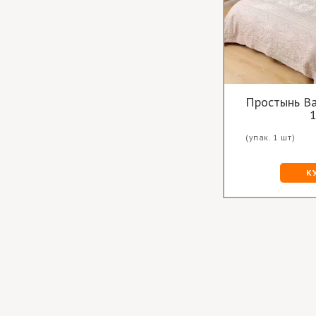
Простынь Ва
1
(упак. 1 шт)
К