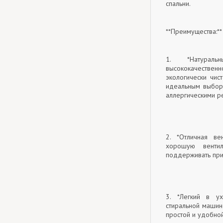
спальни.
**Преимущества:**
1. *Натураль
высококачестве
экологически чис
идеальным выбор
аллергическими р
2. *Отличная ве
хорошую вентил
поддерживать при
3. *Легкий в у
стиральной машин
простой и удобной