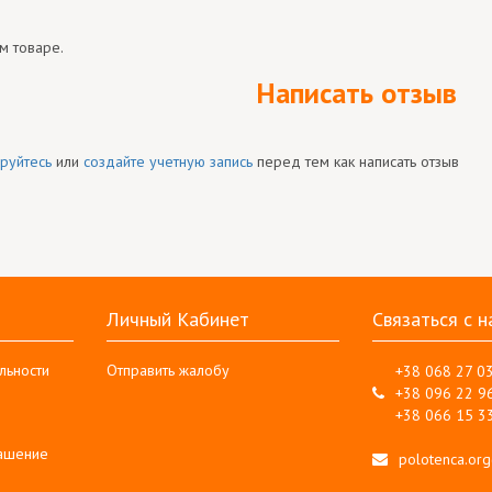
м товаре.
Написать отзыв
руйтесь
или
создайте учетную запись
перед тем как написать отзыв
Личный Кабинет
Связаться с н
льности
Отправить жалобу
+38 068 27 0
+38 096 22 9
+38 066 15 3
лашение
polotenca.or