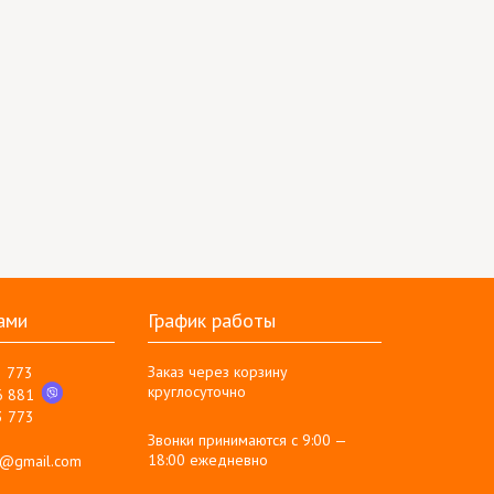
ами
График работы
Заказ через корзину
3 773
круглосуточно
6 881
3 773
Звонки принимаются с 9:00 —
18:00 ежедневно
g@gmail.com