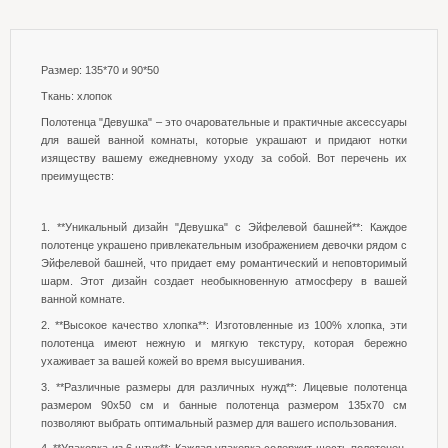
Размер: 135*70 и 90*50
Ткань: хлопок
Полотенца "Девушка" – это очаровательные и практичные аксессуары
для вашей ванной комнаты, которые украшают и придают нотки
изяществу вашему ежедневному уходу за собой. Вот перечень их
преимуществ:
1. **Уникальный дизайн "Девушка" с Эйфелевой башней**: Каждое
полотенце украшено привлекательным изображением девочки рядом с
Эйфелевой башней, что придает ему романтический и неповторимый
шарм. Этот дизайн создает необыкновенную атмосферу в вашей
ванной комнате.
2. **Высокое качество хлопка**: Изготовленные из 100% хлопка, эти
полотенца имеют нежную и мягкую текстуру, которая бережно
ухаживает за вашей кожей во время высушивания.
3. **Различные размеры для различных нужд**: Лицевые полотенца
размером 90x50 см и банные полотенца размером 135x70 см
позволяют выбрать оптимальный размер для вашего использования.