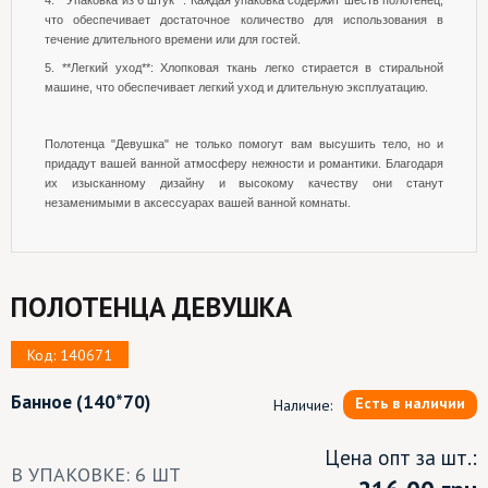
4. **Упаковка из 6 штук**: Каждая упаковка содержит шесть полотенец,
что обеспечивает достаточное количество для использования в
течение длительного времени или для гостей.
5. **Легкий уход**: Хлопковая ткань легко стирается в стиральной
машине, что обеспечивает легкий уход и длительную эксплуатацию.
Полотенца "Девушка" не только помогут вам высушить тело, но и
придадут вашей ванной атмосферу нежности и романтики. Благодаря
их изысканному дизайну и высокому качеству они станут
незаменимыми в аксессуарах вашей ванной комнаты.
ПОЛОТЕНЦА ДЕВУШКА
Код: 140671
Банное
(140*70)
Есть в наличии
Наличие:
Цена опт за шт.:
В УПАКОВКЕ: 6 ШТ