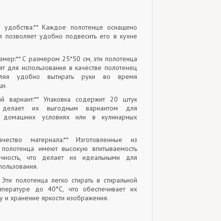
я удобства:** Каждое полотенце оснащено
ая позволяет удобно подвесить его в кухне
змер:** С размером 25*50 см, эти полотенца
т для использования в качестве полотенец
оляя удобно вытирать руки во время
щи.
ий вариант:** Упаковка содержит 20 штук
о делает их выгодным вариантом для
в домашних условиях или в кулинарных
ачество материала:** Изготовленные из
 полотенца имеют высокую впитываемость
ечность, что делает их идеальными для
пользования.
* Эти полотенца легко стирать в стиральной
пературе до 40°C, что обеспечивает их
у и хранение яркости изображения.