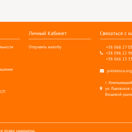
Личный Кабинет
Связаться с н
льности
Отправить жалобу
+38 068 27 0
+38 096 22 9
+38 066 15 3
лашение
polotenca.or
г. Хмельницкий
ул. Львовское 
 СП
Вещевой рыно
Все права защищены.