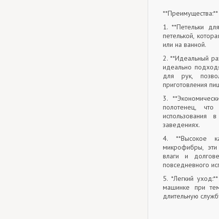
**Преимущества:**
1. **Петельки дл
петелькой, котор
или на ванной.
2. **Идеальный ра
идеально подходя
для рук, позв
приготовления пи
3. **Экономическ
полотенец, чт
использования 
заведениях.
4. **Высокое к
микрофибры, эти
влаги и долгов
повседневного ис
5. *Легкий уход:*
машинке при тем
длительную служб