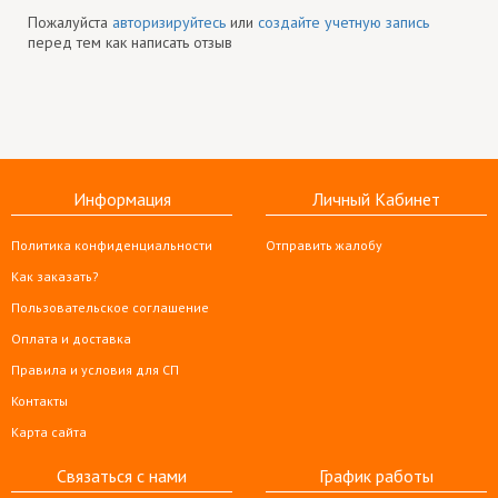
Пожалуйста
авторизируйтесь
или
создайте учетную запись
перед тем как написать отзыв
Информация
Личный Кабинет
Политика конфиденциальности
Отправить жалобу
Как заказать?
Пользовательское соглашение
Оплата и доставка
Правила и условия для СП
Контакты
Карта сайта
Связаться с нами
График работы