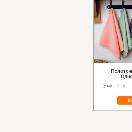
Полотен
Одн
(упак. 10 шт)
К