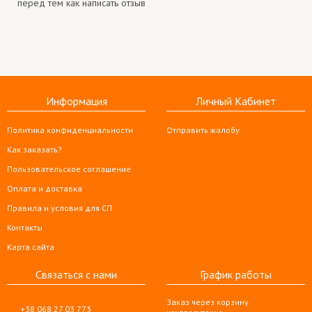
перед тем как написать отзыв
Информация
Личный Кабинет
Политика конфиденциальности
Отправить жалобу
Как заказать?
Пользовательское соглашение
Оплата и доставка
Правила и условия для СП
Контакты
Карта сайта
Связаться с нами
График работы
Заказ через корзину
+38 068 27 03 773