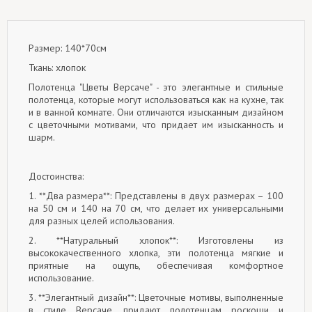
Размер: 140*70см
Ткань: хлопок
Полотенца "Цветы Версаче" - это элегантные и стильные
полотенца, которые могут использоваться как на кухне, так
и в ванной комнате. Они отличаются изысканным дизайном
с цветочными мотивами, что придает им изысканность и
шарм.
Достоинства:
1. **Два размера**: Представлены в двух размерах – 100
на 50 см и 140 на 70 см, что делает их универсальными
для разных целей использования.
2. **Натуральный хлопок**: Изготовлены из
высококачественного хлопка, эти полотенца мягкие и
приятные на ощупь, обеспечивая комфортное
использование.
3. **Элегантный дизайн**: Цветочные мотивы, выполненные
в стиле Версаче, придают полотенцам роскоши и