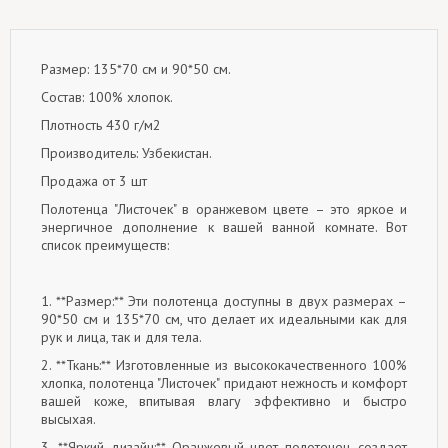
Размер: 135*70 см и 90*50 см.
Состав: 100% хлопок.
Плотность 430 г/м2
Производитель: Узбекистан.
Продажа от 3 шт
Полотенца "Листочек" в оранжевом цвете – это яркое и
энергичное дополнение к вашей ванной комнате. Вот
список преимуществ:
1. **Размер:** Эти полотенца доступны в двух размерах –
90*50 см и 135*70 см, что делает их идеальными как для
рук и лица, так и для тела.
2. **Ткань:** Изготовленные из высококачественного 100%
хлопка, полотенца "Листочек" придают нежность и комфорт
вашей коже, впитывая влагу эффективно и быстро
высыхая.
3. **Яркий дизайн:** Оранжевый цвет полотенец создает