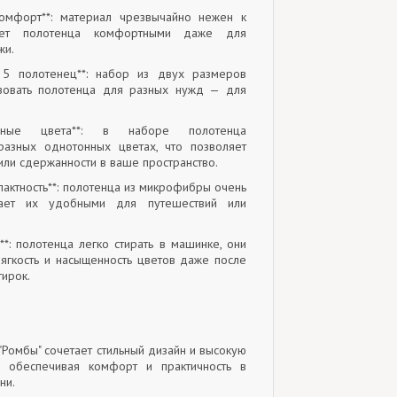
комфорт**: материал чрезвычайно нежен к
ает полотенца комфортными даже для
жи.
з 5 полотенец**: набор из двух размеров
ьзовать полотенца для разных нужд — для
азные цвета**: в наборе полотенца
разных однотонных цветах, что позволяет
или сдержанности в ваше пространство.
омпактность**: полотенца из микрофибры очень
лает их удобными для путешествий или
**: полотенца легко стирать в машинке, они
ягкость и насыщенность цветов даже после
тирок.
"Ромбы" сочетает стильный дизайн и высокую
ь, обеспечивая комфорт и практичность в
ни.