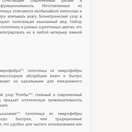
 сочетающий современный дизайн и
функциональность. Изготовленные из
тенца отличаются необычайной мягкостью и
тро впитывать влагу. Геометрический узор в
дает полотенцам изысканный вид. Набор
 полотенец в разных однотонных цветах, что
интегрировать их в любой интерьер ванной
микрофибра**: полотенца из микрофибры
ревосходную абсорбцию влаги и быстро
делает их идеальными для ежедневного
кий узор "Ромбы"**: стильный и современный
 придает эстетическую привлекательность
нате.
ысыхание**: полотенца из микрофибры
аздо быстрее, чем традиционные
, что удобно для частого использования или