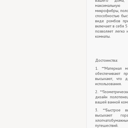
вашего дома,
максимальную 
микрофибры, поло
способностью быс
виде ромбов при
включает в себя 5
позволяет легко 
комнаты.
Достоинства:
1. **Материал 
обеспечивают п
высыхают, что 
использования.
2. **Геометричес
дизайн полотенец
вашей ванной ком
3. **Быстрое в
высыхают гор
хлопчатобумажные
путешествий.