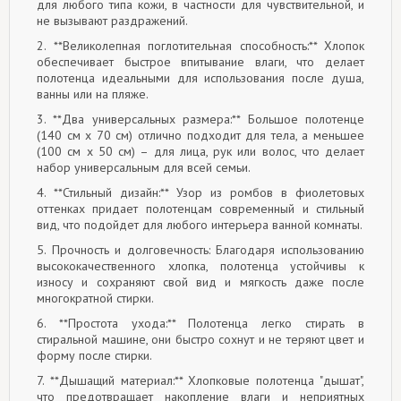
для любого типа кожи, в частности для чувствительной, и
не вызывают раздражений.
2. **Великолепная поглотительная способность:** Хлопок
обеспечивает быстрое впитывание влаги, что делает
полотенца идеальными для использования после душа,
ванны или на пляже.
3. **Два универсальных размера:** Большое полотенце
(140 см х 70 см) отлично подходит для тела, а меньшее
(100 см х 50 см) – для лица, рук или волос, что делает
набор универсальным для всей семьи.
4. **Стильный дизайн:** Узор из ромбов в фиолетовых
оттенках придает полотенцам современный и стильный
вид, что подойдет для любого интерьера ванной комнаты.
5. Прочность и долговечность: Благодаря использованию
высококачественного хлопка, полотенца устойчивы к
износу и сохраняют свой вид и мягкость даже после
многократной стирки.
6. **Простота ухода:** Полотенца легко стирать в
стиральной машине, они быстро сохнут и не теряют цвет и
форму после стирки.
7. **Дышащий материал:** Хлопковые полотенца "дышат",
что предотвращает накопление влаги и неприятных