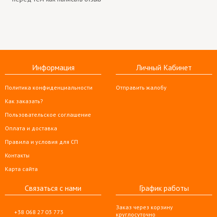
Информация
Личный Кабинет
Политика конфиденциальности
Отправить жалобу
Как заказать?
Пользовательское соглашение
Оплата и доставка
Правила и условия для СП
Контакты
Карта сайта
Связаться с нами
График работы
Заказ через корзину
+38 068 27 03 773
круглосуточно