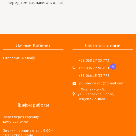
перед тем как написать отзыв
Личный Кабинет
Связаться с нами
Отправить жалобу
+38 068 27 03 773
+38 096 22 96 881
+38 066 15 33 773
polotenca.org@gmail.com
г. Хмельницкий,
ул. Львовское шоссе,
Вещевой рынок
График работы
Заказ через корзину
круглосуточно
Звонки принимаются с 9:00 —
18:00 ежедневно