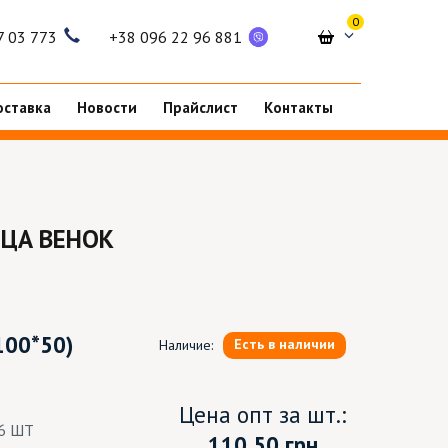
0
7 03 773
+38 096 22 96 881
оставка
Новости
Прайслист
Контакты
ЦА ВЕНОК
100*50)
Есть в наличии
Наличие:
Цена опт за шт.:
6 ШТ
110.50
грн