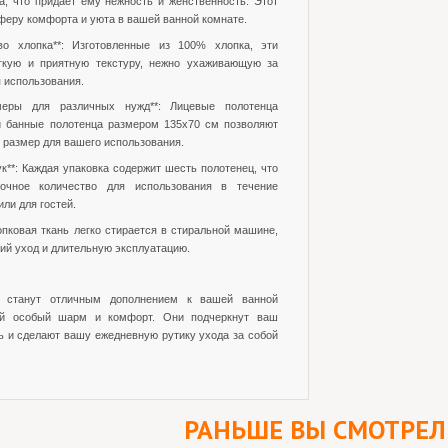
а, что придает ему нежность и женственность. Этот
феру комфорта и уюта в вашей ванной комнате.
во хлопка**: Изготовленные из 100% хлопка, эти
гкую и приятную текстуру, нежно ухаживающую за
 использования.
меры для различных нужд**: Лицевые полотенца
 банные полотенца размером 135x70 см позволяют
размер для вашего использования.
ук**: Каждая упаковка содержит шесть полотенец, что
точное количество для использования в течение
ли для гостей.
лопковая ткань легко стирается в стиральной машине,
кий уход и длительную эксплуатацию.
" станут отличным дополнением к вашей ванной
ей особый шарм и комфорт. Они подчеркнут ваш
ь и сделают вашу ежедневную рутику ухода за собой
РАНЬШЕ ВЫ СМОТРЕ