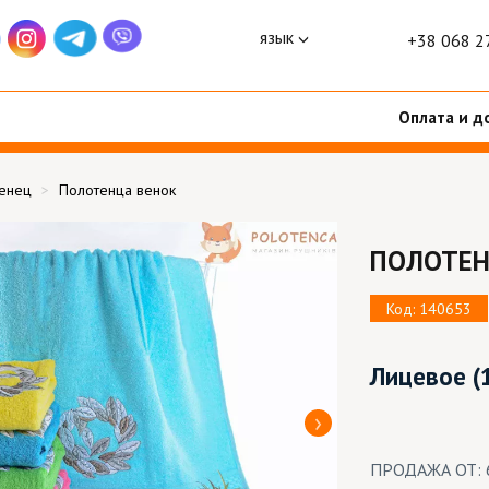
язык
+38 068 2
Оплата и д
тенец
Полотенца венок
ПОЛОТЕН
Код: 140653
Лицевое
(
ПРОДАЖА ОТ: 