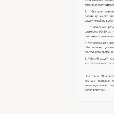
изображением венчик
дизайн создает атмос
2. **Высокое качест
полотенца имеют мя
вашей кожей во время
3. **Различные раз
размером 90x50 см и
выбрать оптимальный 
4. **Упаковка из 6 шт
обеспечивает доста
длительного времени и
5. **Легкий уход**: Х
что обеспечивает лег
Полотенца "Веночек
комнате, придавая 
индивидуальный стил
более приятной.