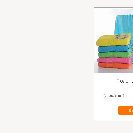
Полоте
(упак. 6 шт)
К