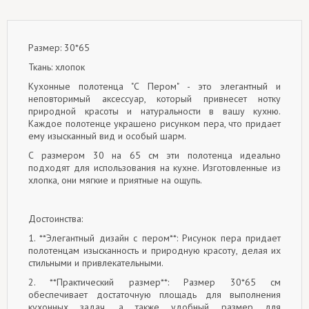
Размер: 30*65
Ткань: хлопок
Кухонные полотенца "С Пером" - это элегантный и
неповторимый аксессуар, который привнесет нотку
природной красоты и натуральности в вашу кухню.
Каждое полотенце украшено рисунком пера, что придает
ему изысканный вид и особый шарм.
С размером 30 на 65 см эти полотенца идеально
подходят для использования на кухне. Изготовленные из
хлопка, они мягкие и приятные на ощупь.
Достоинства:
1. **Элегантный дизайн с пером**: Рисунок пера придает
полотенцам изысканность и природную красоту, делая их
стильными и привлекательными.
2. **Практический размер**: Размер 30*65 см
обеспечивает достаточную площадь для выполнения
кухонных задач, а также удобный размер для