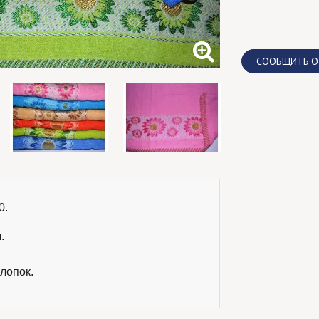
CООБЩИТЬ О
.

.
лопок.