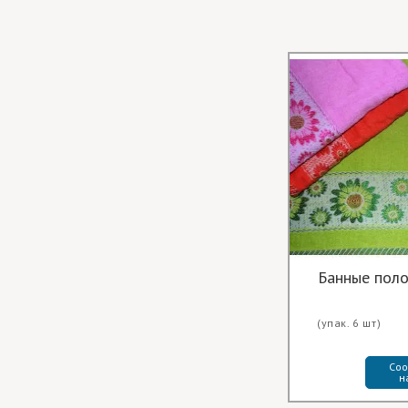
Банные пол
(упак. 6 шт)
Соо
н