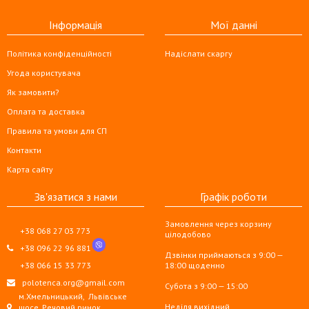
Інформація
Мої данні
Політика конфіденційності
Надіслати скаргу
Угода користувача
Як замовити?
Оплата та доставка
Правила та умови для СП
Контакти
Карта сайту
Зв'язатися з нами
Графік роботи
Замовлення через корзину
+38 068 27 03 773
цілодобово
+38 096 22 96 881
Дзвінки приймаються з 9:00 —
+38 066 15 33 773
18:00 щоденно
polotenca.org@gmail.com
Субота з 9:00 — 15:00
м.Хмельницький,
Львівське
Неділя вихідний
шосе, Речовий ринок