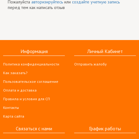
Пожалуйста
авторизируйтесь
или
создайте учетную запись
перед тем как написать отзыв
Информация
Личный Кабинет
Политика конфиденциальности
Отправить жалобу
Как заказать?
Пользовательское соглашение
Оплата и доставка
Правила и условия для СП
Контакты
Карта сайта
Связаться с нами
График работы