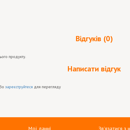
Відгуків (0)
ього продукту.
Написати відгук
бо
зареєструйтеся
для перегляду
Мої данні
Зв'язатися з 