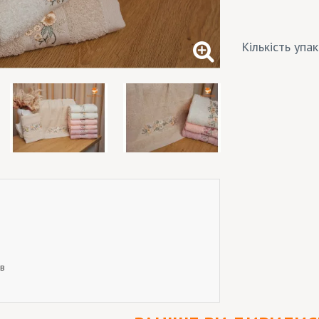
Кількість упа
кв