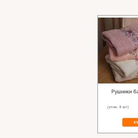
Рушники ба
(упак. 8 шт)
К