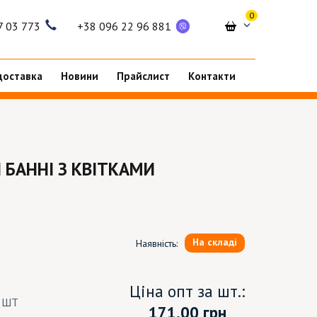
0
7 03 773
+38 096 22 96 881
доставка
Новини
Прайслист
Контакти
 БАННІ З КВІТКАМИ
На складі
Наявність:
Ціна опт за шт.:
8 ШТ
171.00
грн