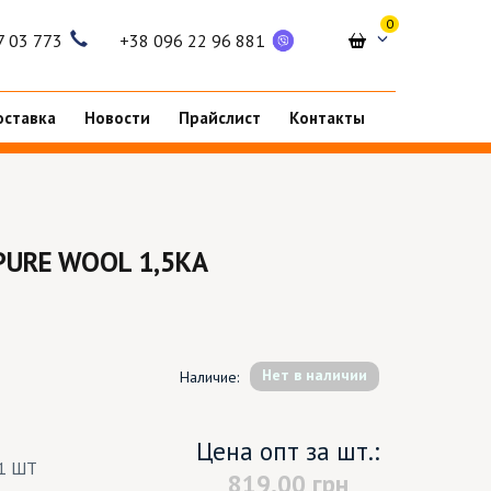
0
7 03 773
+38 096 22 96 881
оставка
Новости
Прайслист
Контакты
URE WOOL 1,5КА
Hет в наличии
Наличие:
Цена опт за шт.:
1 ШТ
819.00
грн