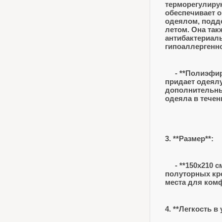
терморегулиру
обеспечивает 
одеялом, подд
летом. Она так
антибактериал
гипоаллергенн
- **Полиэфирн
придает одеялу
дополнительны
одеяла в течен
3. **Размер**:
- **150x210 с
полуторных кр
места для комф
4. **Легкость в 