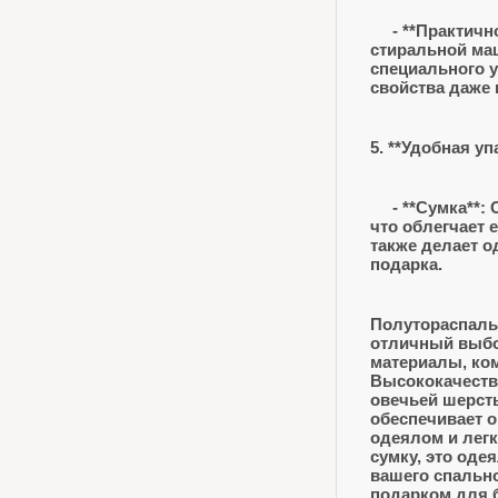
- **Практичнос
стиральной маш
специального 
свойства даже 
5. **Удобная уп
- **Сумка**: 
что облегчает 
также делает 
подарка.
Полутораспальн
отличный выбо
материалы, ком
Высококачеств
овечьей шерст
обеспечивает 
одеялом и легк
сумку, это оде
вашего спальн
подарком для 