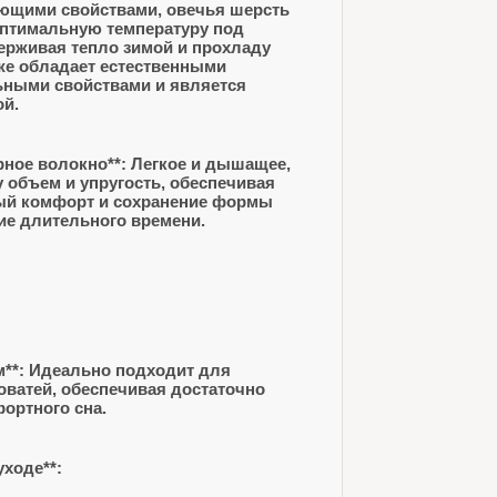
ющими свойствами, овечья шерсть
оптимальную температуру под
ерживая тепло зимой и прохладу
же обладает естественными
ьными свойствами и является
ой.
ое волокно**: Легкое и дышащее,
 объем и упругость, обеспечивая
й комфорт и сохранение формы
ие длительного времени.
м**: Идеально подходит для
оватей, обеспечивая достаточно
ортного сна.
уходе**: