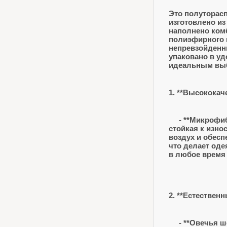
Это полуторас
изготовлено и
наполнено ком
полиэфирного 
непревзойденн
упаковано в уд
идеальным выб
1. **Высококач
- **Микрофибр
стойкая к изно
воздух и обес
что делает од
в любое время 
2. **Естествен
- **Овечья ше