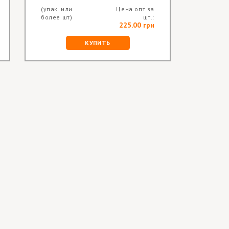
(упак. или
Цена опт за
(упак. и
более шт)
шт.:
более ш
225.00 грн
КУПИТЬ