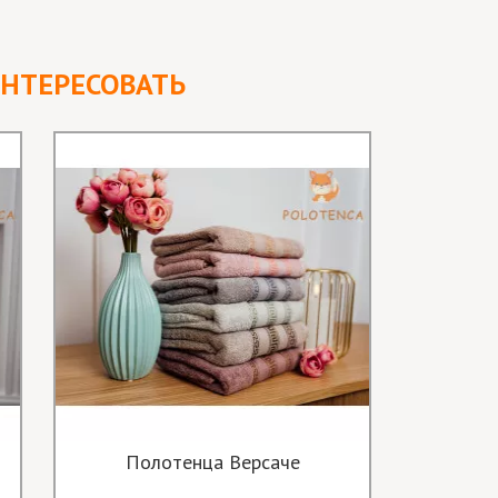
ИНТЕРЕСОВАТЬ
Полотенца Версаче
Полот