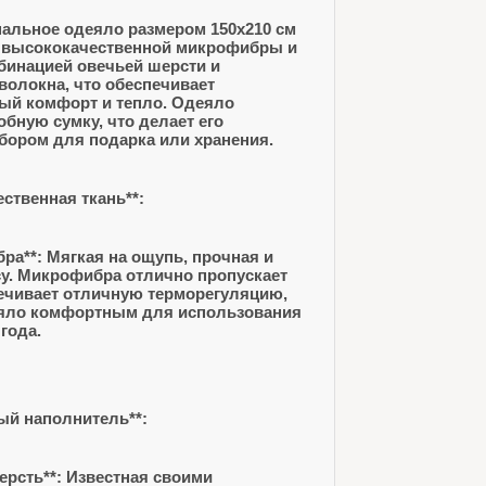
пальное одеяло размером 150x210 см
з высококачественной микрофибры и
бинацией овечьей шерсти и
волокна, что обеспечивает
ый комфорт и тепло. Одеяло
обную сумку, что делает его
ором для подарка или хранения.
ественная ткань**:
а**: Мягкая на ощупь, прочная и
су. Микрофибра отлично пропускает
печивает отличную терморегуляцию,
еяло комфортным для использования
года.
ный наполнитель**:
рсть**: Известная своими