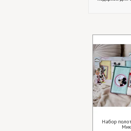
Вафельные белые полотенца
Набор полот
Мик