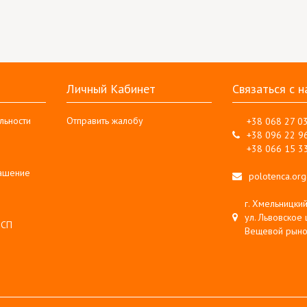
Личный Кабинет
Связаться с н
льности
Отправить жалобу
+38 068 27 0
+38 096 22 9
+38 066 15 3
лашение
polotenca.or
г. Хмельницкий
ул. Львовское 
 СП
Вещевой рыно