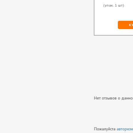
(упак. или
Цена опт за
(упак. 1 шт)
более шт)
шт.:
29.50 грн
КУПИТЬ
К
Нет отзывов о данно
Пожалуйста
авторизи