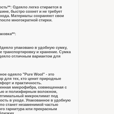
ть**: Одеяло легко стирается в
ине, быстро сохнет и не требует
ухода. Материалы сохраняют свои
после многократной стирки.
аковка**:
Одеяло упаковано в удобную сумку,
ее транспортировку и хранение. Сумка
одеяло отличным вариантом для
ое одеяло "Pure Wool" - это
р для тех, кто ценит природные
форт и практичность.
енная микрофибра, совмещенная с
ью и полиэфирным волокном,
оптимальный микроклимат под
ость в уходе. Упакованное в удобную
яло станет незаменимой частью
ого гарнитура или прекрасным
близких.