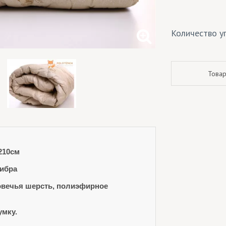
Количество уп
Товар
210см
фибра
овечья шерсть, полиэфирное
умку.