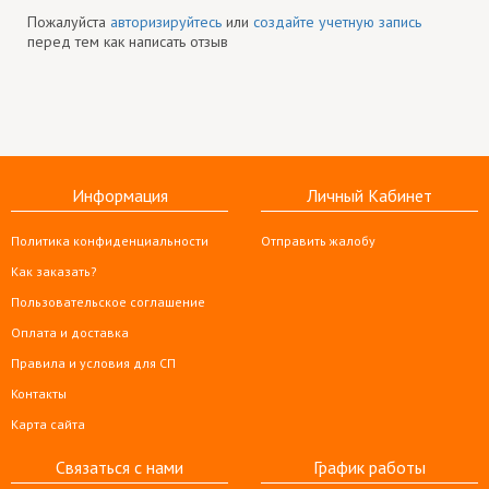
Пожалуйста
авторизируйтесь
или
создайте учетную запись
перед тем как написать отзыв
Информация
Личный Кабинет
Политика конфиденциальности
Отправить жалобу
Как заказать?
Пользовательское соглашение
Оплата и доставка
Правила и условия для СП
Контакты
Карта сайта
Связаться с нами
График работы