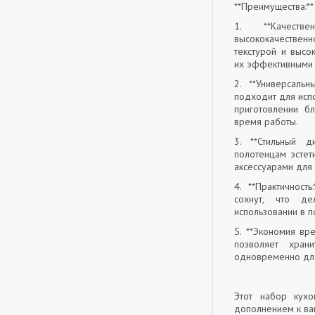
**Преимущества:**
1. **Качеств
высококачественн
текстурой и высо
их эффективными в
2. **Универсаль
подходит для исп
приготовлении б
время работы.
3. **Стильный д
полотенцам эстет
аксессуарами для 
4. **Практичност
сохнут, что д
использовании в 
5. **Экономия вр
позволяет хран
одновременно для
Этот набор кухо
дополнением к ваш