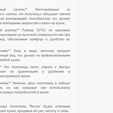
енный хлопок:** Изготовленные из
ого хлопка, эти полотенца обладают мягкой
кой впитывающей способностью, что делает
 впитывании жидкостей и влаги на кухне.
ный размер:** Размер 30*65 см идеально
ользования на кухонной поверхности или при
люд, обеспечивая комфорт и удобство во
изайн:** Узор в виде листочка придает
ичный вид, что делает их привлекательными
любой кухни.
ь:** Эти полотенца легко стирать и быстро
елает их практичными и удобными в
повседневной жизни.
емени:** Наличие двух полотенец в наборе
ить их как запасные или использовать
 разных потребностей в кухне.
нных полотенец "Листок" будет отличным
ей кухне, придавая ей уют, чистоту и стиль.